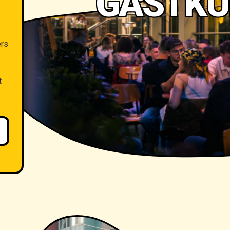
GASTKU
ers
t