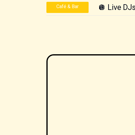
🪩 Live DJ
Café & Bar