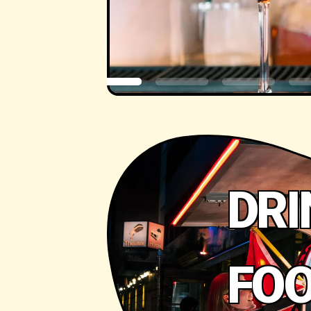
DRI
FO