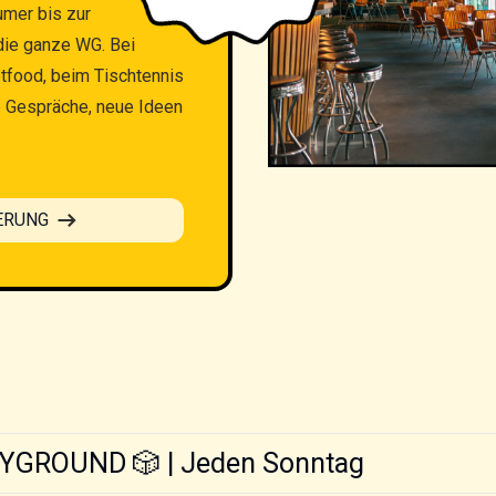
umer bis zur
 die ganze WG. Bei
etfood, beim Tischtennis
te Gespräche, neue Ideen
ERUNG
YGROUND 🎲 | Jeden Sonntag