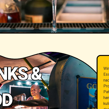
NKS &
Wir
Ess
nac
Pro
Pat
OD
han
kul