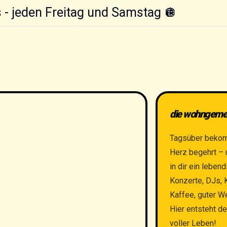
s - jeden Freitag und Samstag 🪩
die wohngeme
Tagsüber bekomm
Herz begehrt – 
in dir ein leben
Konzerte, DJs, 
Kaffee, guter W
Hier entsteht d
voller Leben!