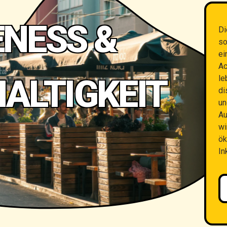
NESS &
Di
so
ei
Ac
ALTIGKEIT
le
di
un
Au
wi
ök
In