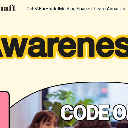
Café&Bar
Hostel
Meeting Spaces
Theater
About Us
CODE O