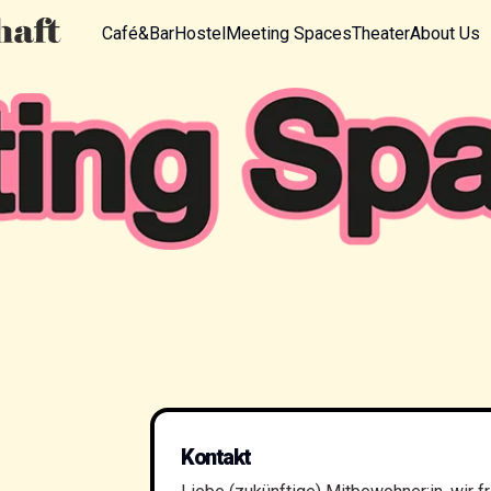
Café&Bar
Hostel
Meeting Spaces
Theater
About Us
Kontakt