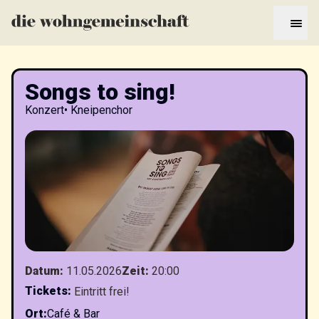
Songs to sing!
Konzert
•
Kneipenchor
Datum
:
11.05.2026
Zeit
:
20:00
Tickets
:
Eintritt frei!
Ort
:
Café & Bar