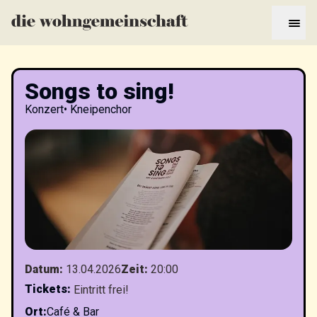
Songs to sing!
Konzert
•
Kneipenchor
Datum
:
13.04.2026
Zeit
:
20:00
Tickets
:
Eintritt frei!
Ort
:
Café & Bar