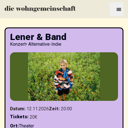
Lener & Band
Konzert
•
Alternative-Indie
Datum
:
12.11.2026
Zeit
:
20:00
Tickets
:
20€
Ort
:
Theater