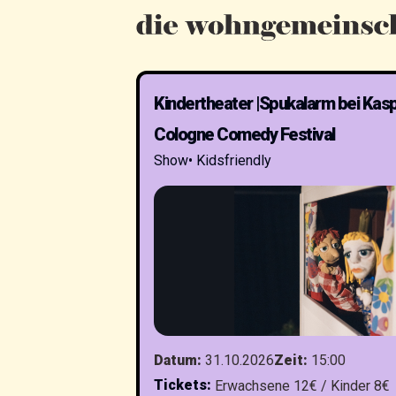
Kindertheater |Spukalarm bei Kasp
Cologne Comedy Festival
Show
•
Kidsfriendly
Datum
:
31.10.2026
Zeit
:
15:00
Tickets
:
Erwachsene 12€ / Kinder 8€