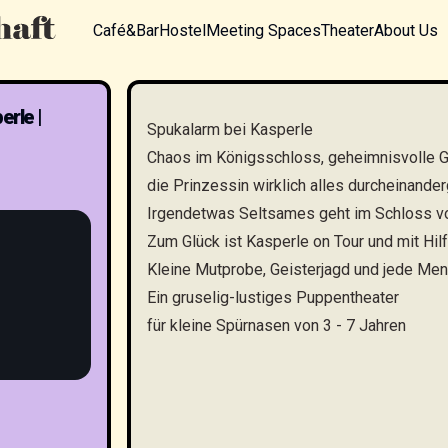
Café&Bar
Hostel
Meeting Spaces
Theater
About Us
erle |
Spukalarm bei Kasperle
Chaos im Königsschloss, geheimnisvolle G
die Prinzessin wirklich alles durcheinander
Irgendetwas Seltsames geht im Schloss vo
Zum Glück ist Kasperle on Tour und mit Hilf
Kleine Mutprobe, Geisterjagd und jede Men
Ein gruselig-lustiges Puppentheater
für kleine Spürnasen von 3 - 7 Jahren