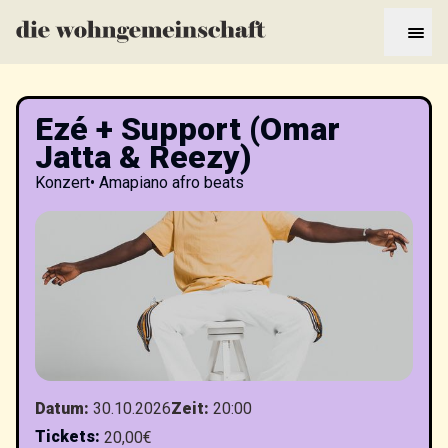
Ezé + Support (Omar
Jatta & Reezy)
Konzert
•
Amapiano afro beats
Datum
:
30.10.2026
Zeit
:
20:00
Tickets
:
20,00€