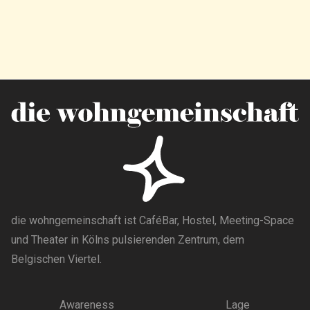
die wohngemeinschaft ist CaféBar, Hostel, Meeting-Space
und Theater in Kölns pulsierenden Zentrum, dem
Belgischen Viertel.
Awareness
Lage