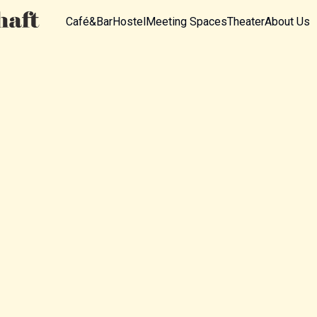
Café&Bar
Hostel
Meeting Spaces
Theater
About Us