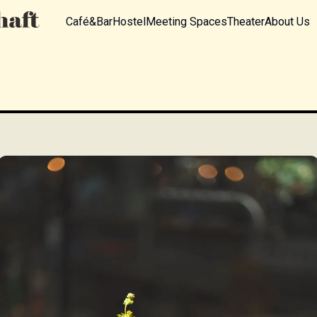
Café&Bar
Hostel
Meeting Spaces
Theater
About Us