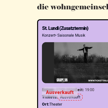
St. Lundi (Zusatztermin)
Konzert
•
Saisonale Musik
Datum
:
27.03.2026
Zeit
:
19:00
Ausverkauft
Tickets
:
Ausverkauft
Ort
:
Theater