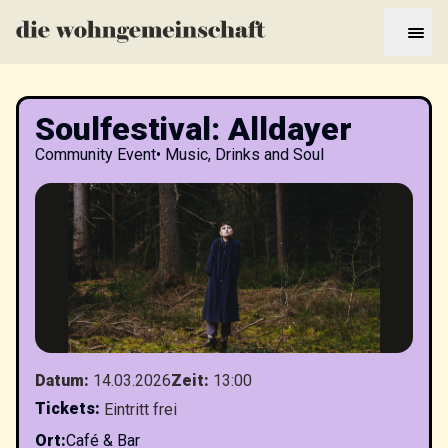
Soulfestival: Alldayer
Community Event
•
Music, Drinks and Soul
Datum
:
14.03.2026
Zeit
:
13:00
Tickets
:
Eintritt frei
Ort
:
Café & Bar