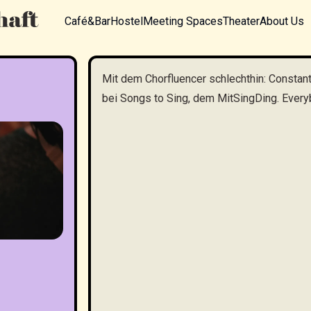
Café&Bar
Hostel
Meeting Spaces
Theater
About Us
Mit dem Chorfluencer schlechthin: Constan
bei Songs to Sing, dem MitSingDing. Ever