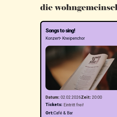
Songs to sing!
Konzert
•
Kneipenchor
Datum
:
02.02.2026
Zeit
:
20:00
Tickets
:
Eintritt frei!
Ort
:
Café & Bar