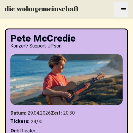
Pete McCredie
Konzert
•
Support: JPson
Datum
:
29.04.2026
Zeit
:
20:30
Tickets
:
24,90
Ort
:
Theater