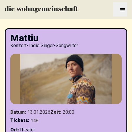
Mattiu
Konzert
•
Indie Singer-Songwriter
Datum
:
13.01.2026
Zeit
:
20:00
Tickets
:
14€
Ort
:
Theater