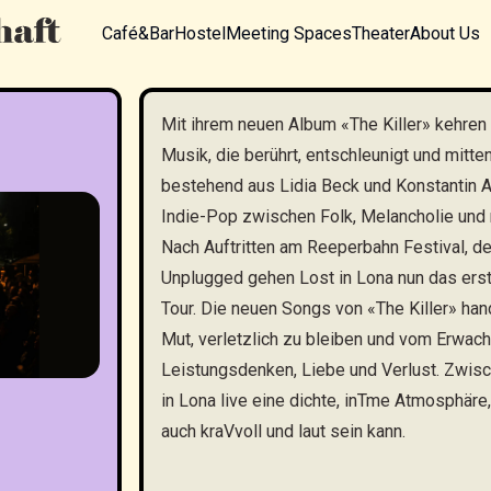
Café&Bar
Hostel
Meeting Spaces
Theater
About Us
Mit ihrem neuen Album «The Killer» kehren 
Musik, die berührt, entschleunigt und mitten
bestehend aus Lidia Beck und Konstantin Ae
Indie-Pop zwischen Folk, Melancholie un
Nach Auftritten am Reeperbahn Festival, d
Unplugged gehen Lost in Lona nun das erst
Tour. Die neuen Songs von «The Killer» ha
Mut, verletzlich zu bleiben und vom Erwa
Leistungsdenken, Liebe und Verlust. Zwis
in Lona live eine dichte, inTme Atmosphäre,
auch kraVvoll und laut sein kann.