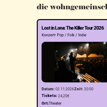
Lost in Lona: The Killer Tour 2026
Konzert
•
Pop / Folk / Indie
Datum
:
02.11.2026
Zeit
:
20:00
Tickets
:
24,20€
Ort
:
Theater