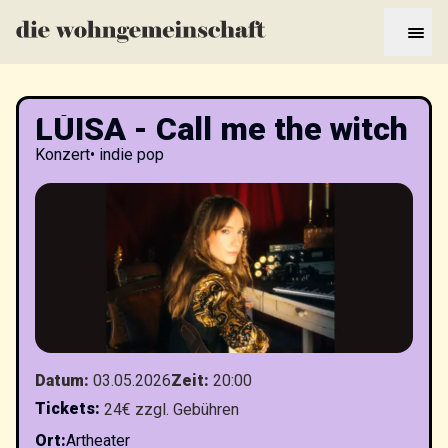
LÙISA - Call me the witch
Konzert
•
indie pop
Datum
:
03.05.2026
Zeit
:
20:00
Tickets
:
24€ zzgl. Gebühren
Ort
:
Artheater