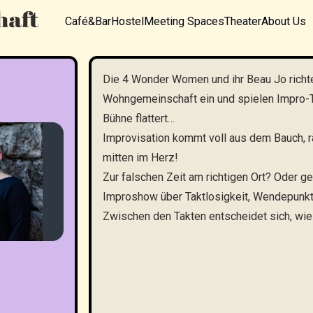
Café&Bar
Hostel
Meeting Spaces
Theater
About Us
Die 4 Wonder Women und ihr Beau Jo richte
Wohngemeinschaft ein und spielen Impro-Th
Bühne flattert…
Improvisation kommt voll aus dem Bauch, r
mitten im Herz!
Zur falschen Zeit am richtigen Ort? Oder g
Improshow über Taktlosigkeit, Wendepunkt
Zwischen den Takten entscheidet sich, wie