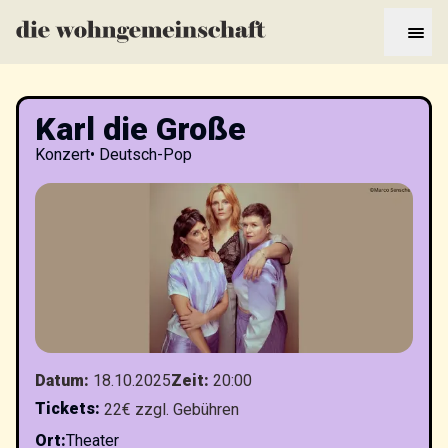
Karl die Große
Konzert
•
Deutsch-Pop
Datum
:
18.10.2025
Zeit
:
20:00
Tickets
:
22€ zzgl. Gebühren
Ort
:
Theater