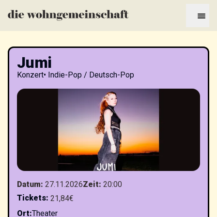
Jumi
Konzert
•
Indie-Pop / Deutsch-Pop
Datum
:
27.11.2026
Zeit
:
20:00
Tickets
:
21,84€
Ort
:
Theater