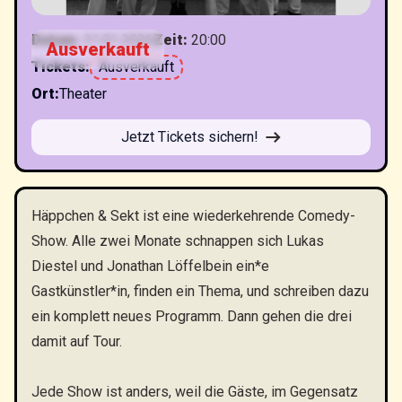
Datum
:
31.01.2026
Zeit
:
20:00
Ausverkauft
Tickets
:
Ausverkauft
Ort
:
Theater
Jetzt Tickets sichern!
Häppchen & Sekt ist eine wiederkehrende Comedy-
Show. Alle zwei Monate schnappen sich Lukas
Diestel und Jonathan Löffelbein ein*e
Gastkünstler*in, finden ein Thema, und schreiben dazu
ein komplett neues Programm. Dann gehen die drei
damit auf Tour.
Jede Show ist anders, weil die Gäste, im Gegensatz