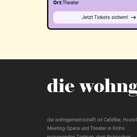
Ort
:
Theater
Jetzt Tickets sichern!
die wohngemeinschaft ist CaféBar, Hostel
Meeting-Space und Theater in Kölns
pulsierenden Zentrum, dem Belgischen