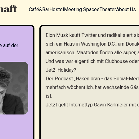
Café&Bar
Hostel
Meeting Spaces
Theater
About Us
Elon Musk kauft Twitter und radikalisiert 
sich ein Haus in Washington D.C., um Donal
 auf der
amerikanisch. Mastodon finden alle super, a
Und was war eigentlich mit Clubhouse oder
Jet2-Holiday?
Der Podcast „Haken dran - das Social-Medi
mehrfach wöchentlich, hat wechselnde Gäste
ist.
Jetzt geht Internettyp Gavin Karlmeier mit