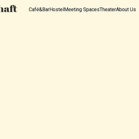
Café&Bar
Hostel
Meeting Spaces
Theater
About Us