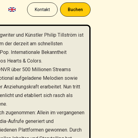
Kontakt
Buchen
iter und Künstler Philip Tillström ist
m der derzeit am schnellsten
p. Internationale Bekanntheit
uos Hearts & Colors.
NVR über 500 Millionen Streams
emotional aufgeladene Melodien sowie
 Anziehungskraft erarbeitet. Nun tritt
nlicht und etabliert sich rasch als
ne.
lich zugenommen: Allein im vergangenen
ia-Aufrufe generiert und
hiedenen Plattformen gewonnen. Durch