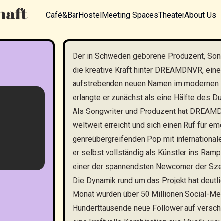
Café&Bar
Hostel
Meeting Spaces
Theater
About Us
Der in Schweden geborene Produzent, Songwr
die kreative Kraft hinter DREAMDNVR, eine
aufstrebenden neuen Namen im modernen Po
erlangte er zunächst als eine Hälfte des D
Als Songwriter und Produzent hat DREAMD
weltweit erreicht und sich einen Ruf für 
genreübergreifenden Pop mit internationaler
er selbst vollständig als Künstler ins Rampe
einer der spannendsten Newcomer der Sze
Die Dynamik rund um das Projekt hat deut
Monat wurden über 50 Millionen Social-Med
Hunderttausende neue Follower auf versc