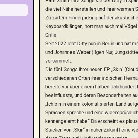
Patti Smith. Ihre Songs kleidet Ditty in sp
die viel Nähe herstellen und ihrer warme
Zu zartem Fingerpicking auf der akustische
Keyboardklängen, hört man auch mal Vögel
Grille.
Seit 2022 lebt Ditty nun in Berlin und hat 
und Johannes Weber (Ilgen Nur, Jungstötte
versammelt.
Die fünf Songs ihrer neuen EP „Skin“ (Cloud
verschiedenen Orten ihrer indischen Heimat
bereits vor über einem halben Jahrhundert
beeinflusste, und deren Besonderheiten auc
„Ich bin in einem kolonialisierten Land aufg
Sprachen spreche und eine widersprüchlic
kennengelernt habe.“ Da erscheint es plau
Stücken von „Skin“ in naher Zukunft eine we