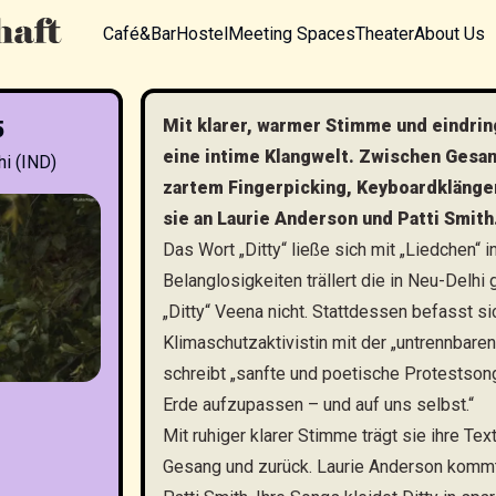
Café&Bar
Hostel
Meeting Spaces
Theater
About Us
Mit klarer, warmer Stimme und eindrin
5
eine intime Klangwelt. Zwischen Gesan
hi (IND)
zartem Fingerpicking, Keyboardklänge
sie an Laurie Anderson und Patti Smith
Das Wort „Ditty“ ließe sich mit „Liedchen“
Belanglosigkeiten trällert die in Neu-Delh
„Ditty“ Veena nicht. Stattdessen befasst si
Klimaschutzaktivistin mit der „untrennbare
schreibt „sanfte und poetische Protestsong
Erde aufzupassen – und auf uns selbst.“
Mit ruhiger klarer Stimme trägt sie ihre Te
Gesang und zurück. Laurie Anderson kommt