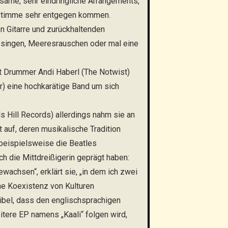
arsame, sehr eindringliche Arrangements,
n Stimme sehr entgegen kommen.
n Gitarre und zurückhaltenden
 singen, Meeresrauschen oder mal eine
mit Drummer Andi Haberl (The Notwist)
r) eine hochkarätige Band um sich
s Hill Records) allerdings nahm sie an
 auf, deren musikalische Tradition
 beispielsweise die Beatles
h die Mittdreißigerin geprägt haben:
ewachsen“, erklärt sie, „in dem ich zwei
he Koexistenz von Kulturen
sibel, dass den englischsprachigen
itere EP namens „Kaali“ folgen wird,