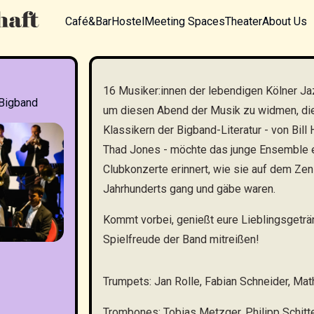
Café&Bar
Hostel
Meeting Spaces
Theater
About Us
16 Musiker:innen der lebendigen Kölner 
Bigband
um diesen Abend der Musik zu widmen, die 
Klassikern der Bigband-Literatur - von Bil
Thad Jones - möchte das junge Ensemble e
Clubkonzerte erinnert, wie sie auf dem Zen
Jahrhunderts gang und gäbe waren.
Kommt vorbei, genießt eure Lieblingsgeträn
Spielfreude der Band mitreißen!
Trumpets: Jan Rolle, Fabian Schneider, Ma
Trombones: Tobias Metzger, Philipp Schitte