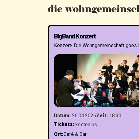
BigBand Konzert
Konzert
•
Die Wohngemeinschaft goes 
Datum
:
26.04.2026
Zeit
:
18:30
Tickets
:
kostenlos
Ort
:
Café & Bar