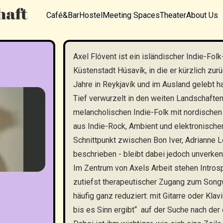
Café&Bar
Hostel
Meeting Spaces
Theater
About Us
Axel Flóvent ist ein isländischer Indie-Fol
Küstenstadt Húsavík, in die er kürzlich zu
Jahre in Reykjavík und im Ausland gelebt ha
Tief verwurzelt in den weiten Landschafte
melancholischen Indie-Folk mit nordische
aus Indie-Rock, Ambient und elektronischer
Schnittpunkt zwischen Bon Iver, Adrianne 
beschrieben - bleibt dabei jedoch unverken
Im Zentrum von Axels Arbeit stehen Introsp
zutiefst therapeutischer Zugang zum Songw
häufig ganz reduziert: mit Gitarre oder Kla
bis es Sinn ergibt“ auf der Suche nach der 