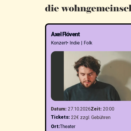
Axel Flóvent
Konzert
•
Indie | Folk
Datum
:
27.10.2026
Zeit
:
20:00
Tickets
:
22€ zzgl. Gebühren
Ort
:
Theater