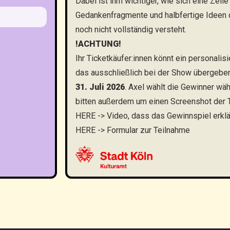
Dabei ist ihm wichtiger, wie sich eine Zeile
Gedankenfragmente und halbfertige Ideen dü
noch nicht vollständig versteht.
!ACHTUNG!
Ihr Ticketkäufer:innen könnt ein personali
das ausschließlich bei der Show übergebe
31. Juli 2026
. Axel wählt die Gewinner wä
bitten außerdem um einen Screenshot der T
HERE
-> Video, dass das Gewinnspiel erkl
HERE
-> Formular zur Teilnahme