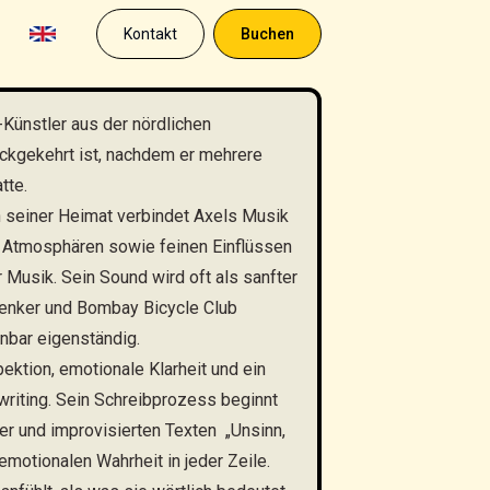
Kontakt
Buchen
k-Künstler aus der nördlichen
rückgekehrt ist, nachdem er mehrere
tte.
n seiner Heimat verbindet Axels Musik
n Atmosphären sowie feinen Einflüssen
 Musik. Sein Sound wird oft als sanfter
Lenker und Bombay Bicycle Club
nbar eigenständig.
ektion, emotionale Klarheit und ein
riting. Sein Schreibprozess beginnt
vier und improvisierten Texten „Unsinn,
emotionalen Wahrheit in jeder Zeile.