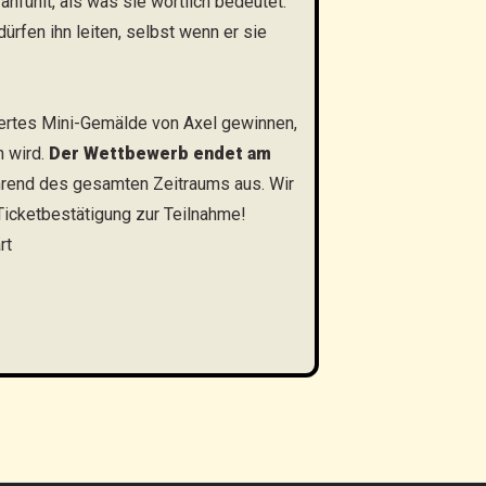
 anfühlt, als was sie wörtlich bedeutet.
rfen ihn leiten, selbst wenn er sie
siertes Mini-Gemälde von Axel gewinnen,
n wird.
Der Wettbewerb endet am
hrend des gesamten Zeitraums aus. Wir
icketbestätigung zur Teilnahme!
ärt