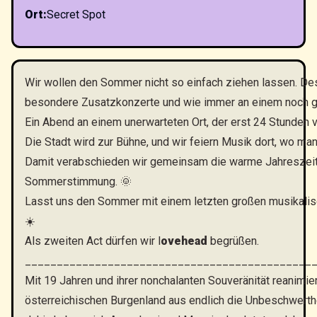
Ort
:
Secret Spot
Wir wollen den Sommer nicht so einfach ziehen lassen. De
besondere Zusatzkonzerte und wie immer an einem noch 
Ein Abend an einem unerwarteten Ort, der erst 24 Stunden v
Die Stadt wird zur Bühne, und wir feiern Musik dort, wo man 
Damit verabschieden wir gemeinsam die warme Jahreszeit
Sommerstimmung. 🌞
Lasst uns den Sommer mit einem letzten großen musikali
☀️
Als zweiten Act dürfen wir l
ovehead
begrüßen.
_____________________________________________
Mit 19 Jahren und ihrer nonchalanten Souveränität reanimi
österreichischen Burgenland aus endlich die Unbeschwerth