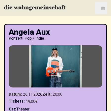
Angela Aux
Konzert
•
Pop / Indie
Datum
:
26.11.2026
Zeit
:
20:00
Tickets
:
19,00€
Ort
:
Theater