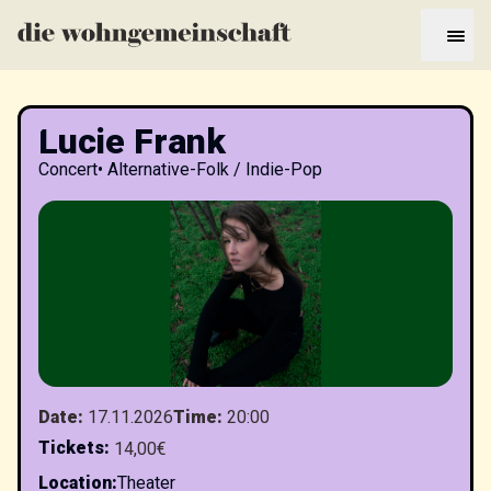
Lucie Frank
Concert
•
Alternative-Folk / Indie-Pop
Date
:
17.11.2026
Time
:
20:00
Tickets
:
14,00€
Location
:
Theater