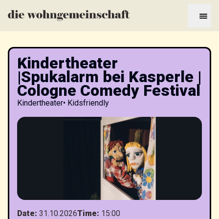
Kindertheater
|Spukalarm bei Kasperle |
Cologne Comedy Festival
Kindertheater
•
Kidsfriendly
Date
:
31.10.2026
Time
:
15:00