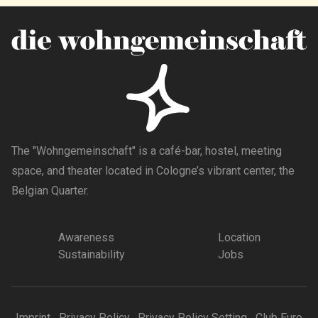
The "Wohngemeinschaft" is a café-bar, hostel, meeting
space, and theater located in Cologne’s vibrant center, the
Belgian Quarter.
Awareness
Location
Sustainability
Jobs
Imprint
Privacy Policy
Privacy Policy Setting
Club Euro