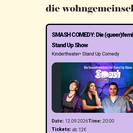
SMASH COMEDY: Die (queer)femin
Stand Up Show
Kindertheater
•
Stand Up Comedy
Date
:
12.09.2026
Time
:
20:00
Tickets
:
ab 12€