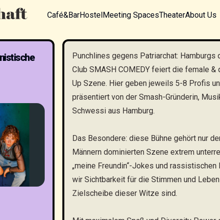
Café&Bar
Hostel
Meeting Spaces
Theater
About Us
Punchlines gegens Patriarchat: Hamburgs
istische
Club SMASH COMEDY feiert die female & 
Up Szene. Hier geben jeweils 5-8 Profis u
präsentiert von der Smash-Gründerin, Mus
Schwessi aus Hamburg.
Das Besondere: diese Bühne gehört nur den
Männern dominierten Szene extrem unterrep
„meine Freundin“-Jokes und rassistischen 
wir Sichtbarkeit für die Stimmen und Lebens
Zielscheibe dieser Witze sind.