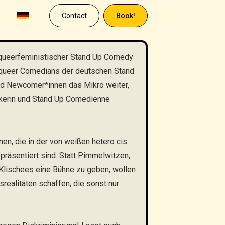
Contact
Book!
 queerfeministischer Stand Up Comedy
queer Comedians der deutschen Stand
nd Newcomer*innen das Mikro weiter,
ikerin und Stand Up Comedienne
en, die in der von weißen hetero cis
räsentiert sind. Statt Pimmelwitzen,
Klischees eine Bühne zu geben, wollen
realitäten schaffen, die sonst nur