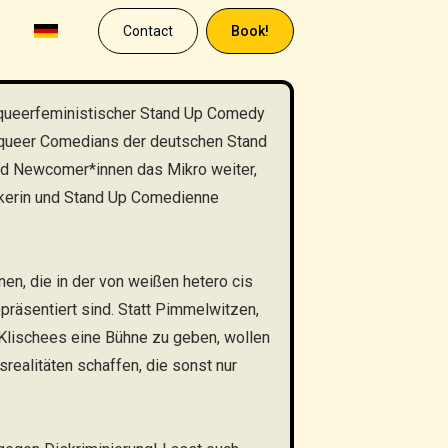
Contact
Book!
 queerfeministischer Stand Up Comedy
queer Comedians der deutschen Stand
nd Newcomer*innen das Mikro weiter,
ikerin und Stand Up Comedienne
en, die in der von weißen hetero cis
räsentiert sind. Statt Pimmelwitzen,
Klischees eine Bühne zu geben, wollen
realitäten schaffen, die sonst nur