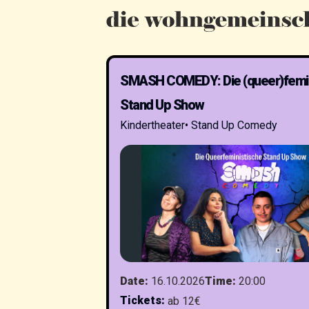
SMASH COMEDY: Die (queer)femin
Stand Up Show
Kindertheater
•
Stand Up Comedy
Date
:
16.10.2026
Time
:
20:00
Tickets
:
ab 12€