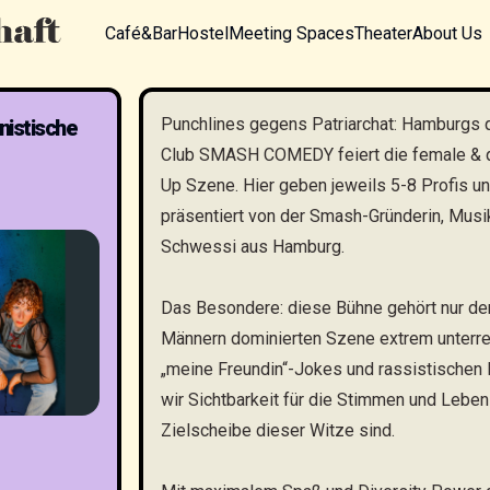
Café&Bar
Hostel
Meeting Spaces
Theater
About Us
Punchlines gegens Patriarchat: Hamburgs
istische
Club SMASH COMEDY feiert die female & 
Up Szene. Hier geben jeweils 5-8 Profis u
präsentiert von der Smash-Gründerin, Mus
Schwessi aus Hamburg.
Das Besondere: diese Bühne gehört nur den
Männern dominierten Szene extrem unterrep
„meine Freundin“-Jokes und rassistischen 
wir Sichtbarkeit für die Stimmen und Lebens
Zielscheibe dieser Witze sind.