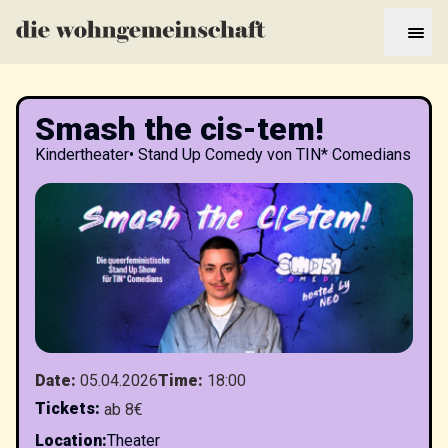
Smash the cis-tem!
Kindertheater
•
Stand Up Comedy von TIN* Comedians
Date
:
05.04.2026
Time
:
18:00
Tickets
:
ab 8€
Location
:
Theater