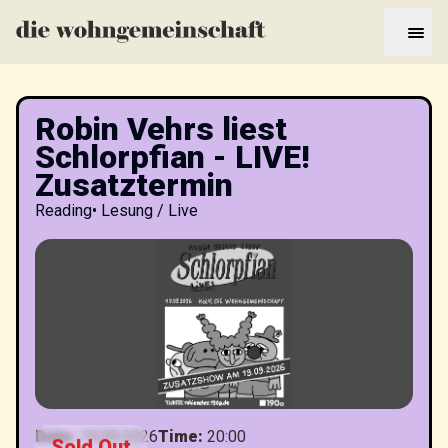
Robin Vehrs liest
Schlorpfian - LIVE!
Zusatztermin
Reading
•
Lesung / Live
Date
:
19.09.2026
Time
:
20:00
Sold Out