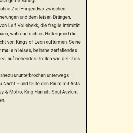
och gerne auflegt.
 ohne Ziel – irgendwo zwischen
innerungen und dem leisen Drängen,
on Leif Vollebekk, die fragile Intimität
ach, während sich im Hintergrund die
cht von Kings of Leon auftürmen. Seine
: mal ein leises, beinahe zerfallendes
les, aufziehendes Grollen wie bei Chris
nahezu ununterbrochen unterwegs –
u Nacht – und teilte den Raum mit Acts
ey & Mofro, King Hannah, Soul Asylum,
en.