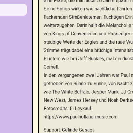
eine Platte, die man auch 20 Jahre später n
Seine Songs wirken wie nächtliche Fahrten
flackernden Straßenlaternen, flüchtigen Er
weiterzugehen. Darin hallt die Melancholie v
von Kings of Convenience und Passenger n
staubige Weite der Eagles und die raue Wu
Stimme trägt dabei eine brüchige Intensität
Flüstern wie bei Jeff Buckley, mal ein dunk
Cornell.
In den vergangenen zwei Jahren war Paul 
getrieben von Bühne zu Bühne, von Nacht z
wie The White Buffalo, Jesper Munk, JJ Gr
New West, James Hersey und Noah Derks
Fotocredits: El Leykauf
https://www.paulholland-music.com
Support: Gelinde Gesagt