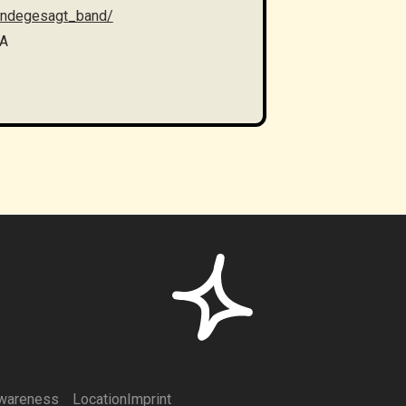
lindegesagt_band/
xA
wareness
Location
Imprint