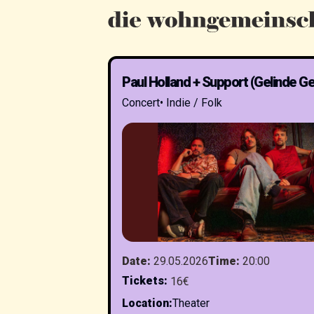
Paul Holland + Support (Gelinde G
Concert
•
Indie / Folk
Date
:
29.05.2026
Time
:
20:00
Tickets
:
16€
Location
:
Theater