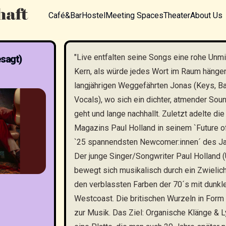
Café&Bar
Hostel
Meeting Spaces
Theater
About Us
"Live entfalten seine Songs eine rohe Unmit
esagt)
Kern, als würde jedes Wort im Raum hängen
langjährigen Weggefährten Jonas (Keys, Ba
Vocals), wo sich ein dichter, atmender Soun
geht und lange nachhallt. Zuletzt adelte d
Magazins Paul Holland in seinem `Future of
`25 spannendsten Newcomer:innen´ des Ja
Der junge Singer/Songwriter Paul Holland (
bewegt sich musikalisch durch ein Zwielich
den verblassten Farben der 70´s mit dunkl
Westcoast. Die britischen Wurzeln in Form
zur Musik. Das Ziel: Organische Klänge & Ly