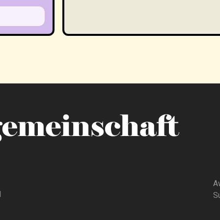
A
d
Su