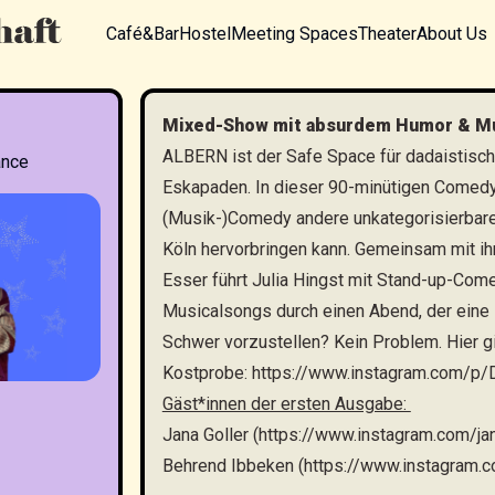
Café&Bar
Hostel
Meeting Spaces
Theater
About Us
Mixed-Show mit absurdem Humor & M
ALBERN ist der Safe Space für dadaistisch
ance
Eskapaden. In dieser 90-minütigen Comedy
(Musik-)Comedy andere unkategorisierbare 
Köln hervorbringen kann. Gemeinsam mit ih
Esser führt Julia Hingst mit Stand-up-Co
Musicalsongs durch einen Abend, der eine 
Schwer vorzustellen? Kein Problem. Hier gi
Kostprobe:
https://www.instagram.com/p
Gäst*innen der ersten Ausgabe:
Jana Goller (
https://www.instagram.com/ja
Behrend Ibbeken (
https://www.instagram.