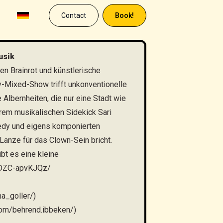
Contact
Book!
usik
en Brainrot und künstlerische
-Mixed-Show trifft unkonventionelle
Albernheiten, die nur eine Stadt wie
rem musikalischen Sidekick Sari
medy und eigens komponierten
Lanze für das Clown-Sein bricht.
bt es eine kleine
/DZC-apvKJQz/
na_goller/
)
com/behrend.ibbeken/
)