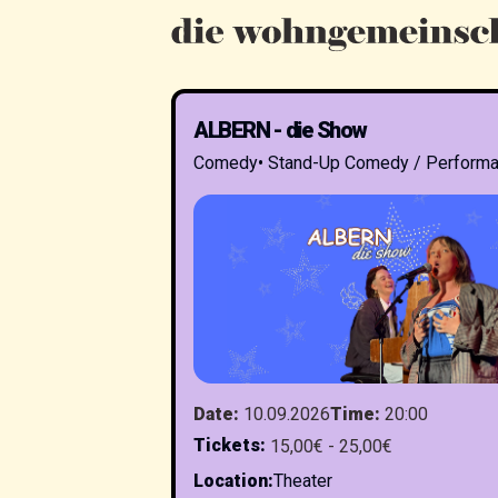
ALBERN - die Show
Comedy
•
Stand-Up Comedy / Perform
Date
:
10.09.2026
Time
:
20:00
Tickets
:
15,00€ - 25,00€
Location
:
Theater